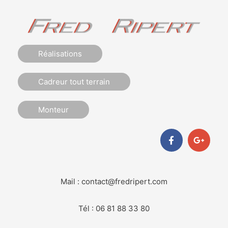
Réalisations
Cadreur tout terrain
Monteur
F
G
a
o
c
o
e
g
b
l
o
e
Mail : contact@fredripert.com
o
-
k
p
-
l
Tél : 06 81 88 33 80
f
u
s
-