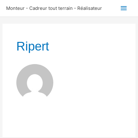
Aller
Men
Monteur - Cadreur tout terrain - Réalisateur
au
princ
contenu
Ripert